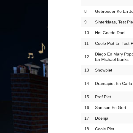
8
Gebroeder Ko En Jor
9
Sinterklaas, Test Pie
10
Het Goede Doel
11
Coole Piet En Test P
Diego En Mary Popp
12
En Michael Banks
13
Showpiet
14
Dramapiet En Carla
15
Prof Piet
16
Samson En Gert
17
Doenja
18
Coole Piet