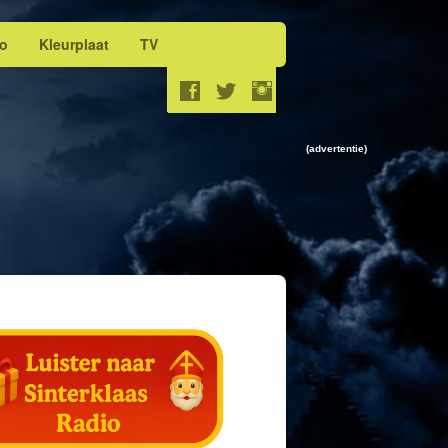
eo
Kleurplaat
TV
(advertentie)