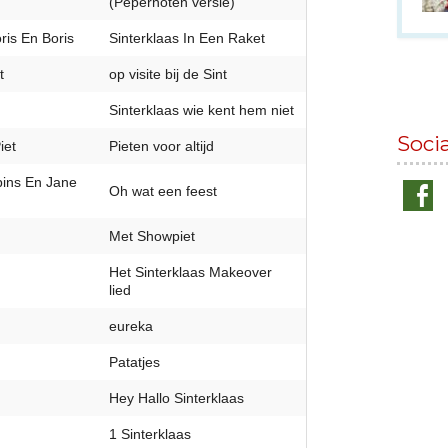
(Pepernoten versie)
is En Boris
Sinterklaas In Een Raket
t
op visite bij de Sint
Sinterklaas wie kent hem niet
Soci
iet
Pieten voor altijd
ins En Jane
Oh wat een feest
Met Showpiet
Het Sinterklaas Makeover
lied
eureka
Patatjes
Hey Hallo Sinterklaas
1 Sinterklaas