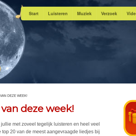
Start
Luisteren
Muziek
Verzoek
Vid
 VAN DEZE WEEK!
 van deze week!
jullie met zoveel tegelijk luisteren en heel veel
 top 20 van de meest aangevraagde liedjes bij