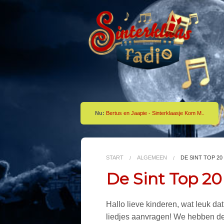
Nu:
Bertus en Jaapie - Sinterklaasje Kom M..
START
ALGEMEEN
DE SINT TOP 20
De Sint Top 20
Hallo lieve kinderen, wat leuk dat 
liedjes aanvragen! We hebben de