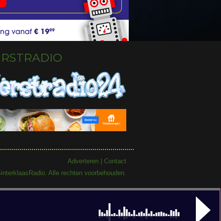
ERSTRADIO
Adverteren
|
Contact
interklaasRadio. Alle rechten voorbehouden.