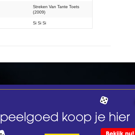
Streken Van Tante Toets
(2009)
Si Si Si