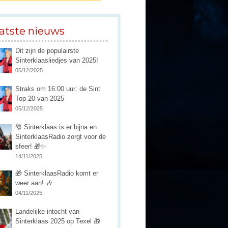
atste nieuws
Dit zijn de populairste
Sinterklaasliedjes van 2025!
05/12/2025
Straks om 16:00 uur: de Sint
Top 20 van 2025
05/12/2025
🎅 Sinterklaas is er bijna en
SinterklaasRadio zorgt voor de
sfeer! 🎁✨
14/11/2025
🎁 SinterklaasRadio komt er
weer aan! 🎶
04/11/2025
Landelijke intocht van
Sinterklaas 2025 op Texel 🎁