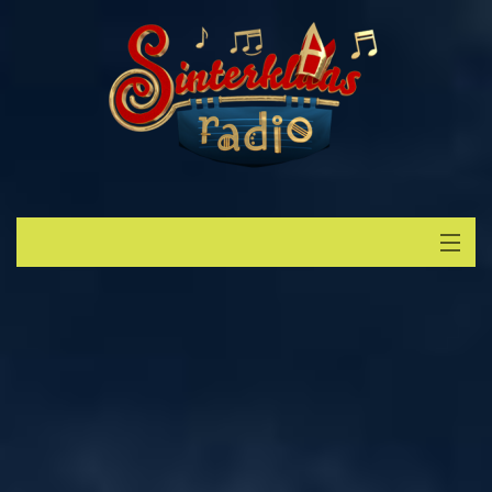
Start
Luisteren
Muziek
Verzoek