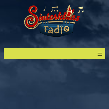
Start
Luisteren
Muziek
Verzoek