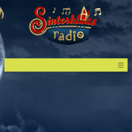
Start
Luisteren
Muziek
Verzoek