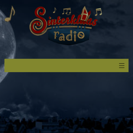
Start
Luisteren
Muziek
Verzoek