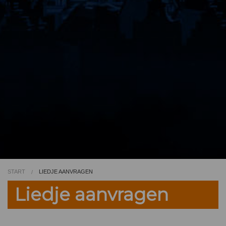
Video
Kleurplaat
TV
START
LIEDJE AANVRAGEN
Liedje aanvragen