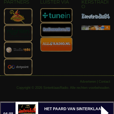
PARTNERS
LUISTER VIA
KERSTRADI
O
Adverteren
|
Contact
Copyright © 2026 SinterklaasRadio. Alle rechten voorbehouden.
HET PAARD VAN SINTERKLAAS
06:55