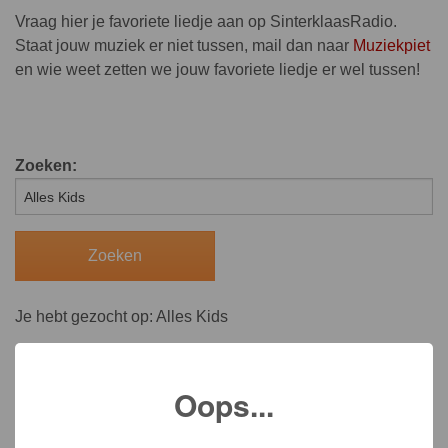
Vraag hier je favoriete liedje aan op SinterklaasRadio.
Staat jouw muziek er niet tussen, mail dan naar
Muziekpiet
en wie weet zetten we jouw favoriete liedje er wel tussen!
Zoeken:
Je hebt gezocht op: Alles Kids
Oops...