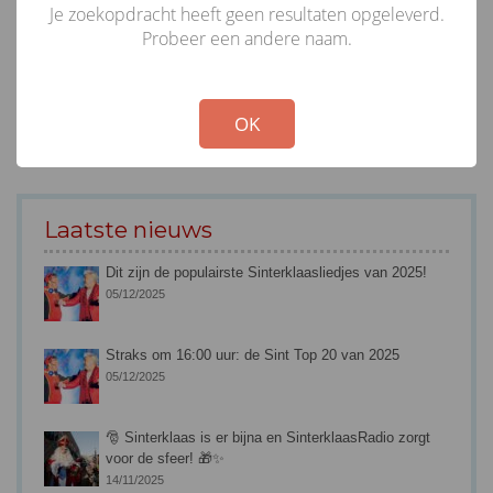
Je zoekopdracht heeft geen resultaten opgeleverd.
Probeer een andere naam.
!
Not valid!
OK
Laatste nieuws
Dit zijn de populairste Sinterklaasliedjes van 2025!
05/12/2025
Straks om 16:00 uur: de Sint Top 20 van 2025
05/12/2025
🎅 Sinterklaas is er bijna en SinterklaasRadio zorgt
voor de sfeer! 🎁✨
14/11/2025