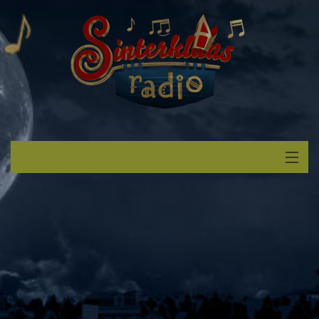
Start
Luisteren
Muziek
Verzoek