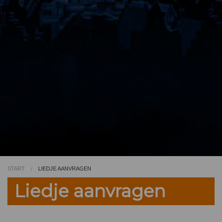
Video
Kleurplaat
TV
START
LIEDJE AANVRAGEN
Liedje aanvragen