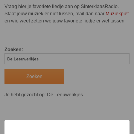
Vraag hier je favoriete liedje aan op SinterklaasRadio.
Staat jouw muziek er niet tussen, mail dan naar
Muziekpiet
en wie weet zetten we jouw favoriete liedje er wel tussen!
Zoeken:
Je hebt gezocht op: De Leeuwerikjes