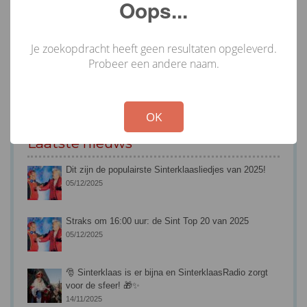
Oops...
Je zoekopdracht heeft geen resultaten opgeleverd.
Probeer een andere naam.
!
Not valid!
OK
Laatste nieuws
Dit zijn de populairste Sinterklaasliedjes van 2025!
05/12/2025
Straks om 16:00 uur: de Sint Top 20 van 2025
05/12/2025
🎅 Sinterklaas is er bijna en SinterklaasRadio zorgt
voor de sfeer! 🎁✨
14/11/2025