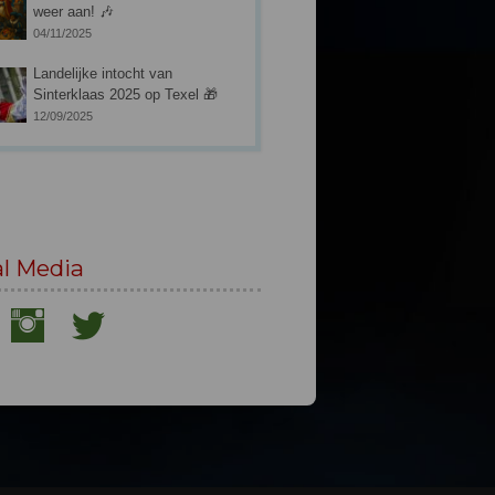
weer aan! 🎶
04/11/2025
Landelijke intocht van
Sinterklaas 2025 op Texel 🎁
12/09/2025
al Media