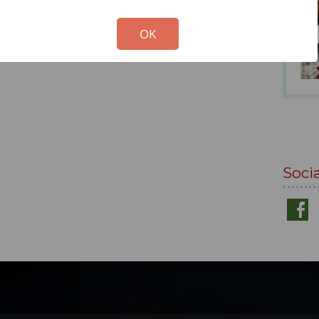
!
Not valid!
OK
Soci