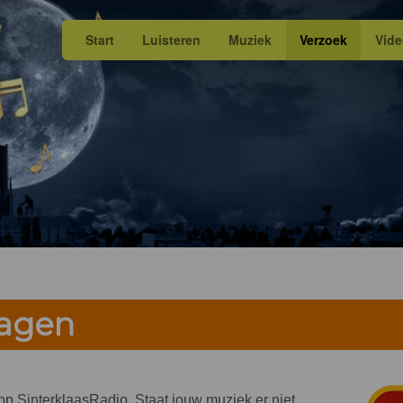
Start
Luisteren
Muziek
Verzoek
Vid
ragen
n op SinterklaasRadio. Staat jouw muziek er niet