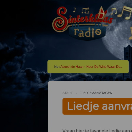
Nu:
Ageeth de Haan - Hoor De Wind Waait Do..
START
LIEDJE AANVRAGEN
Liedje aanv
Vraag hier je favoriete liedje aa