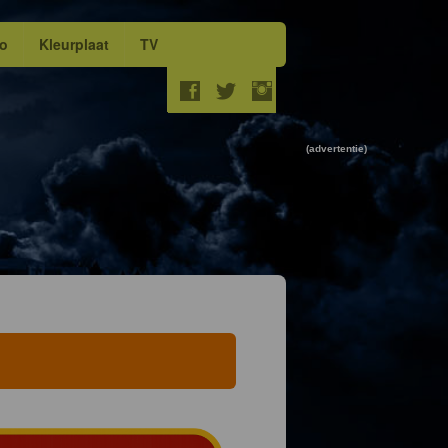
eo
Kleurplaat
TV
(advertentie)