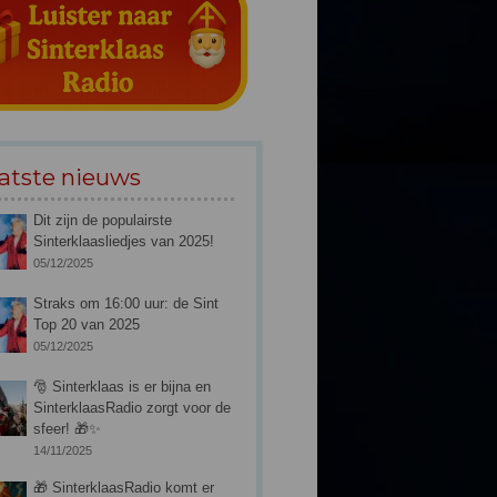
atste nieuws
Dit zijn de populairste
Sinterklaasliedjes van 2025!
05/12/2025
Straks om 16:00 uur: de Sint
Top 20 van 2025
05/12/2025
🎅 Sinterklaas is er bijna en
SinterklaasRadio zorgt voor de
sfeer! 🎁✨
14/11/2025
🎁 SinterklaasRadio komt er