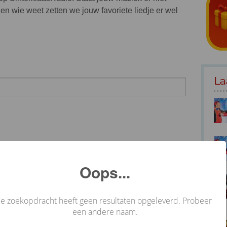
en wie weet zetten we jouw favoriete liedje er wel
La
b
Oops...
Je zoekopdracht heeft geen resultaten opgeleverd. Probeer
een andere naam.