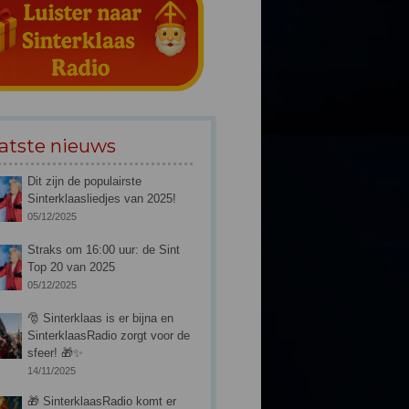
atste nieuws
Dit zijn de populairste
Sinterklaasliedjes van 2025!
05/12/2025
Straks om 16:00 uur: de Sint
Top 20 van 2025
05/12/2025
🎅 Sinterklaas is er bijna en
SinterklaasRadio zorgt voor de
sfeer! 🎁✨
14/11/2025
🎁 SinterklaasRadio komt er