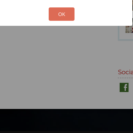
!
Not valid!
OK
Soci