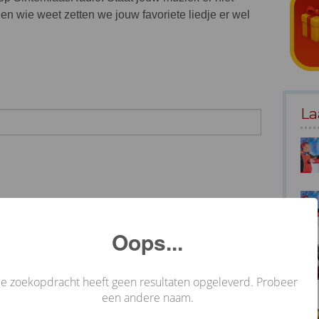
en wie weet zetten we jouw favoriete liedje er wel
La
Oops...
Je zoekopdracht heeft geen resultaten opgeleverd. Probeer
een andere naam.