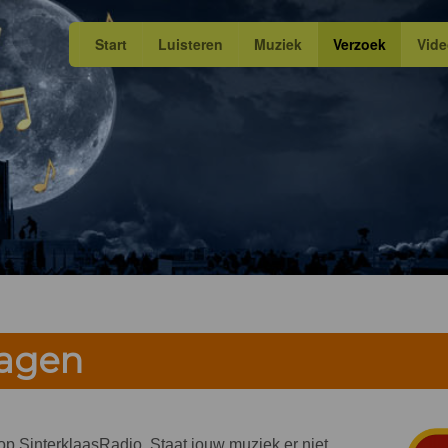
Start
Luisteren
Muziek
Verzoek
Vid
ragen
n op SinterklaasRadio. Staat jouw muziek er niet