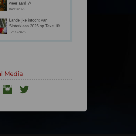
weer aan! 🎶
04/11/2025
Landelijke intocht van
Sinterklaas 2025 op Texel 🎁
12/09/2025
al Media