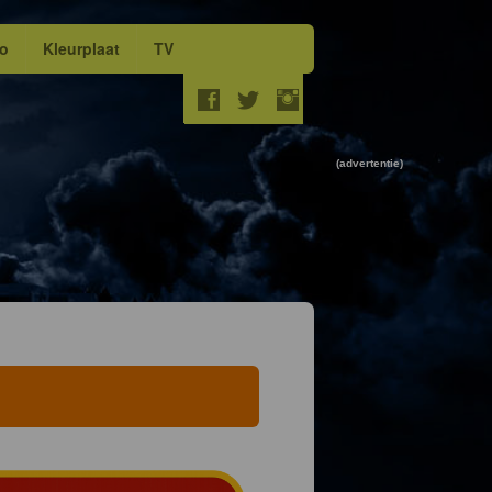
eo
Kleurplaat
TV
(advertentie)