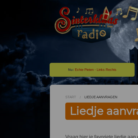
Nu:
Echte Pieten - Links Rechts
START
LIEDJE AANVRAGEN
Liedje aanv
Vraag hier je favoriete liedje aa