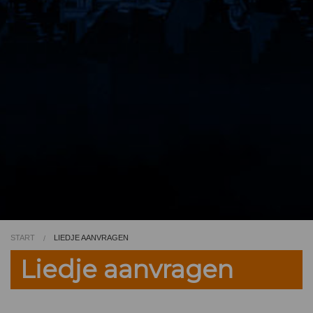
Video
Kleurplaat
TV
START
LIEDJE AANVRAGEN
Liedje aanvragen