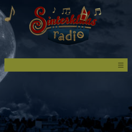
Start
Luisteren
Muziek
Verzoek