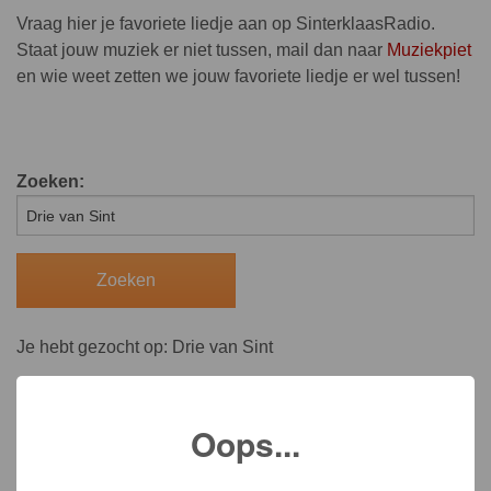
Vraag hier je favoriete liedje aan op SinterklaasRadio.
Staat jouw muziek er niet tussen, mail dan naar
Muziekpiet
en wie weet zetten we jouw favoriete liedje er wel tussen!
Zoeken:
Je hebt gezocht op: Drie van Sint
Oops...