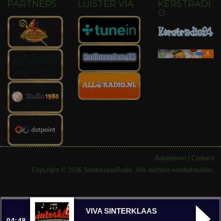
PARTNERS
LUISTER VIA
KERSTRADI
O
Adverteren
|
Contact
Copyright © 2026 SinterklaasRadio. Alle rechten voorbehouden.
VIVA SINTERKLAAS
04:48