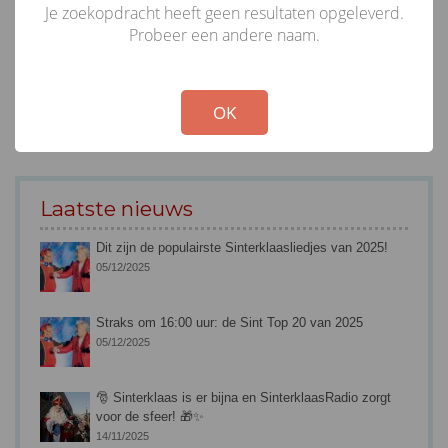
Je zoekopdracht heeft geen resultaten opgeleverd.
Probeer een andere naam.
!
Not valid!
OK
Laatste nieuws
Dit zijn de populairste Sinterklaasliedjes van 2025!
05/12/2025
Straks om 16:00 uur: de Sint Top 20 van 2025
05/12/2025
🎅 Sinterklaas is er bijna en SinterklaasRadio zorgt
voor de sfeer! 🎁✨
14/11/2025