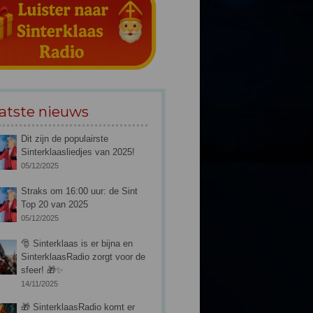
atste nieuws
Dit zijn de populairste
Sinterklaasliedjes van 2025!
05/12/2025
Straks om 16:00 uur: de Sint
Top 20 van 2025
05/12/2025
🎅 Sinterklaas is er bijna en
SinterklaasRadio zorgt voor de
sfeer! 🎁✨
14/11/2025
🎁 SinterklaasRadio komt er