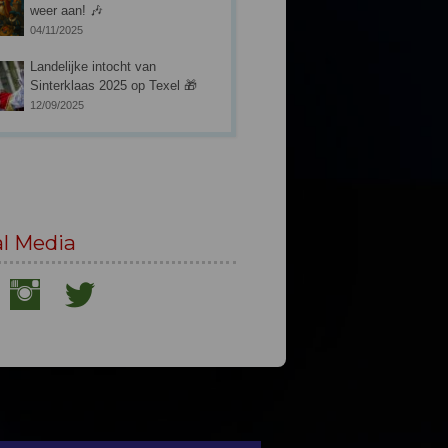
weer aan! 🎶
04/11/2025
Landelijke intocht van
Sinterklaas 2025 op Texel 🎁
12/09/2025
al Media