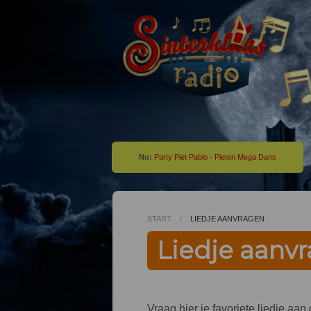
Nu:
Party Piet Pablo - Pieten Mega Dans
START
LIEDJE AANVRAGEN
Liedje aanv
Vraag hier je favoriete liedje aa