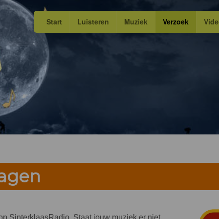
Start
Luisteren
Muziek
Verzoek
Vid
ragen
n op SinterklaasRadio. Staat jouw muziek er niet