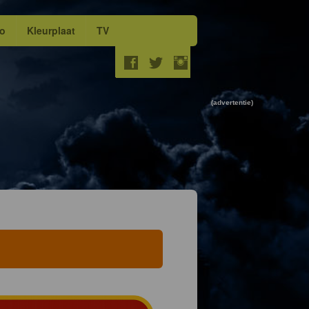
eo
Kleurplaat
TV
(advertentie)