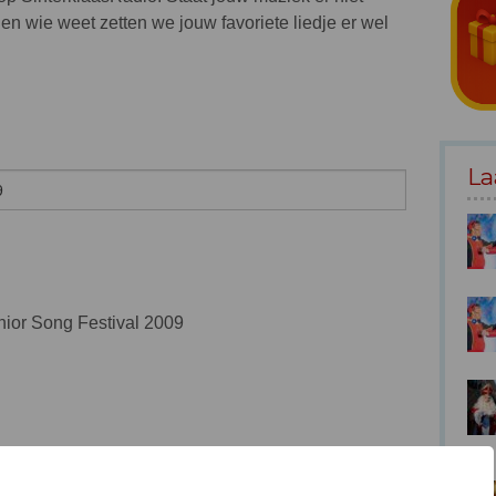
en wie weet zetten we jouw favoriete liedje er wel
La
unior Song Festival 2009