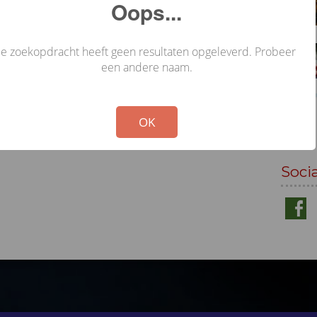
Oops...
Je zoekopdracht heeft geen resultaten opgeleverd. Probeer
een andere naam.
!
Not valid!
OK
Soci