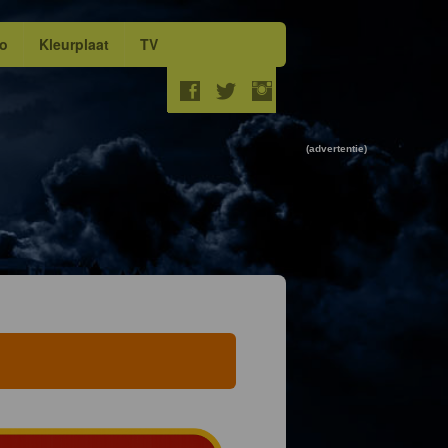
eo
Kleurplaat
TV
(advertentie)