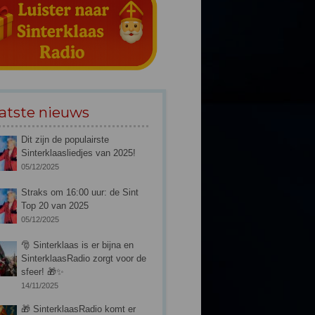
atste nieuws
Dit zijn de populairste
Sinterklaasliedjes van 2025!
05/12/2025
Straks om 16:00 uur: de Sint
Top 20 van 2025
05/12/2025
🎅 Sinterklaas is er bijna en
SinterklaasRadio zorgt voor de
sfeer! 🎁✨
14/11/2025
🎁 SinterklaasRadio komt er