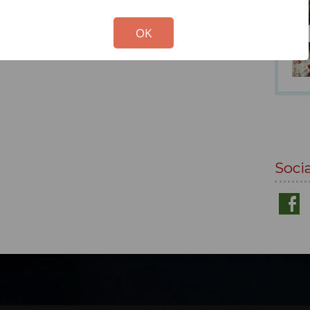
!
Not valid!
OK
Soci