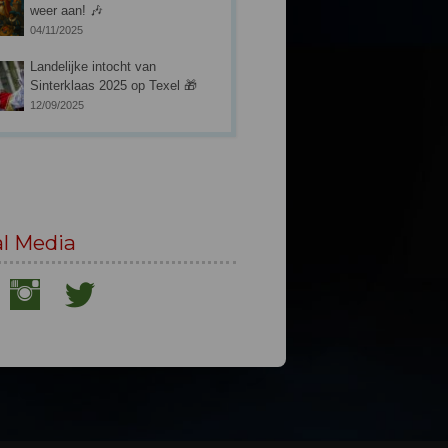
weer aan! 🎶
04/11/2025
Landelijke intocht van
Sinterklaas 2025 op Texel 🎁
12/09/2025
al Media