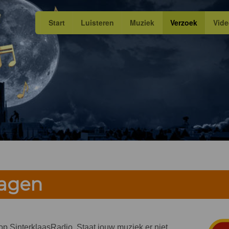
Start
Luisteren
Muziek
Verzoek
Vid
ragen
n op SinterklaasRadio. Staat jouw muziek er niet