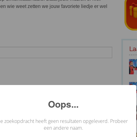
en wie weet zetten we jouw favoriete liedje er wel
La
Oops...
Je zoekopdracht heeft geen resultaten opgeleverd. Probeer
een andere naam.