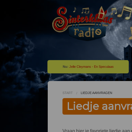
Nu:
Jelle Cleymans - En Speculaas
START
LIEDJE AANVRAGEN
Liedje aanv
Vraag hier je favoriete liedje aa