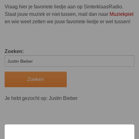
Vraag hier je favoriete liedje aan op SinterklaasRadio.
Staat jouw muziek er niet tussen, mail dan naar
Muziekpiet
en wie weet zetten we jouw favoriete liedje er wel tussen!
Zoeken:
Je hebt gezocht op: Justin Bieber