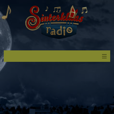
Start
Luisteren
Muziek
Verzoek