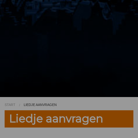
Video
Kleurplaat
TV
START
LIEDJE AANVRAGEN
Liedje aanvragen