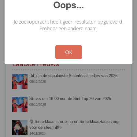
Oops...
Je zoekopdracht heeft geen resultaten opgeleverd.
Probeer een andere naam.
!
Not valid!
OK
Laatste nieuws
Dit zijn de populairste Sinterklaasliedjes van 2025!
05/12/2025
Straks om 16:00 uur: de Sint Top 20 van 2025
05/12/2025
🎅 Sinterklaas is er bijna en SinterklaasRadio zorgt
voor de sfeer! 🎁✨
14/11/2025