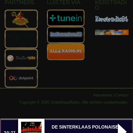
PARTNERS
LUISTER VIA
KERSTRADI
O
Adverteren
|
Contact
Copyright © 2026 SinterklaasRadio. Alle rechten voorbehouden.
DE SINTERKLAAS POLONAISE
20:27