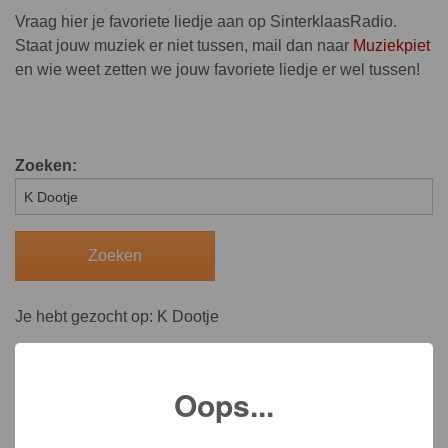
Vraag hier je favoriete liedje aan op SinterklaasRadio.
Staat jouw muziek er niet tussen, mail dan naar
Muziekpiet
en wie weet zetten we jouw favoriete liedje er wel tussen!
Zoeken:
Je hebt gezocht op: K Dootje
Oops...