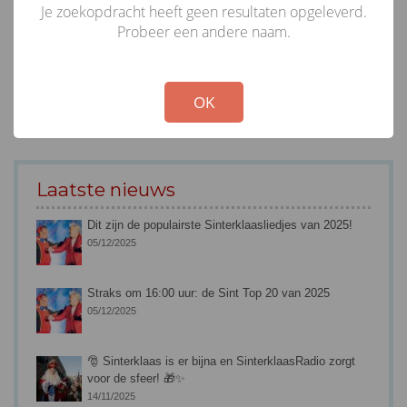
Je zoekopdracht heeft geen resultaten opgeleverd.
Probeer een andere naam.
!
Not valid!
OK
Laatste nieuws
Dit zijn de populairste Sinterklaasliedjes van 2025!
05/12/2025
Straks om 16:00 uur: de Sint Top 20 van 2025
05/12/2025
🎅 Sinterklaas is er bijna en SinterklaasRadio zorgt
voor de sfeer! 🎁✨
14/11/2025