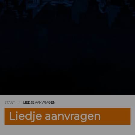
Video
Kleurplaat
TV
START
LIEDJE AANVRAGEN
Liedje aanvragen