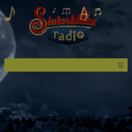
Start
Luisteren
Muziek
Verzoek