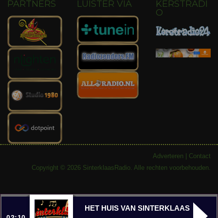
PARTNERS
LUISTER VIA
KERSTRADI
O
Adverteren
|
Contact
Copyright © 2026 SinterklaasRadio. Alle rechten voorbehouden.
HET HUIS VAN SINTERKLAAS
02:10