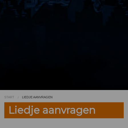
Video
Kleurplaat
TV
START
LIEDJE AANVRAGEN
Liedje aanvragen