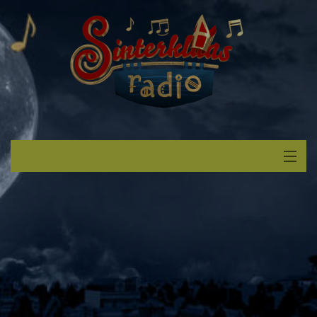
Start
Luisteren
Muziek
Verzoek