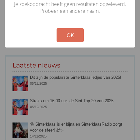
Je zoekopdracht heeft geen resultaten opgeleverd.
Probeer een andere naam.
!
Not valid!
OK
Laatste nieuws
Dit zijn de populairste Sinterklaasliedjes van 2025!
05/12/2025
Straks om 16:00 uur: de Sint Top 20 van 2025
05/12/2025
🎅 Sinterklaas is er bijna en SinterklaasRadio zorgt
voor de sfeer! 🎁✨
14/11/2025