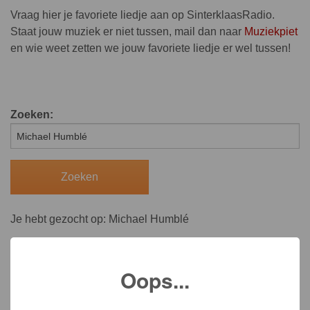
Vraag hier je favoriete liedje aan op SinterklaasRadio.
Staat jouw muziek er niet tussen, mail dan naar
Muziekpiet
en wie weet zetten we jouw favoriete liedje er wel tussen!
Zoeken:
Je hebt gezocht op: Michael Humblé
Oops...