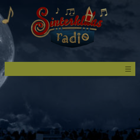
Start
Luisteren
Muziek
Verzoek