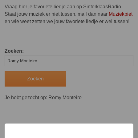
Vraag hier je favoriete liedje aan op SinterklaasRadio.
Staat jouw muziek er niet tussen, mail dan naar
Muziekpiet
en wie weet zetten we jouw favoriete liedje er wel tussen!
Zoeken:
Je hebt gezocht op: Romy Monteiro