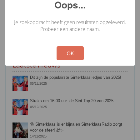
Oops...
Je zoekopdracht heeft geen resultaten opgeleverd.
Probeer een andere naam.
!
Not valid!
OK
Laatste nieuws
Dit zijn de populairste Sinterklaasliedjes van 2025!
05/12/2025
Straks om 16:00 uur: de Sint Top 20 van 2025
05/12/2025
🎅 Sinterklaas is er bijna en SinterklaasRadio zorgt
voor de sfeer! 🎁✨
14/11/2025