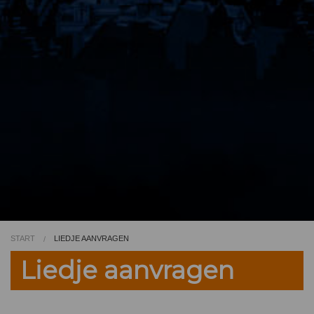
Video
Kleurplaat
TV
START
LIEDJE AANVRAGEN
Liedje aanvragen