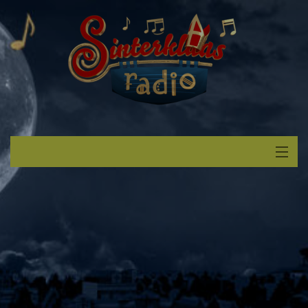
Start
Luisteren
Muziek
Verzoek