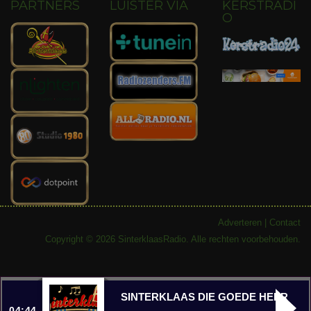
PARTNERS
LUISTER VIA
KERSTRADI
O
Adverteren
|
Contact
Copyright © 2026 SinterklaasRadio. Alle rechten voorbehouden.
SINTERKLAAS DIE GOEDE HEER
04:44