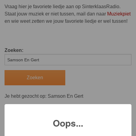
Vraag hier je favoriete liedje aan op SinterklaasRadio.
Staat jouw muziek er niet tussen, mail dan naar
Muziekpiet
en wie weet zetten we jouw favoriete liedje er wel tussen!
Zoeken:
Je hebt gezocht op: Samson En Gert
Oops...