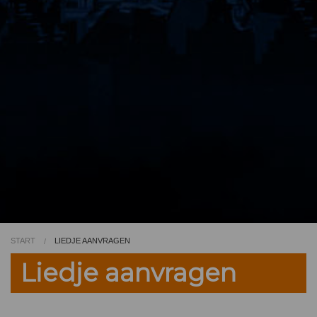
Video
Kleurplaat
TV
START
LIEDJE AANVRAGEN
Liedje aanvragen