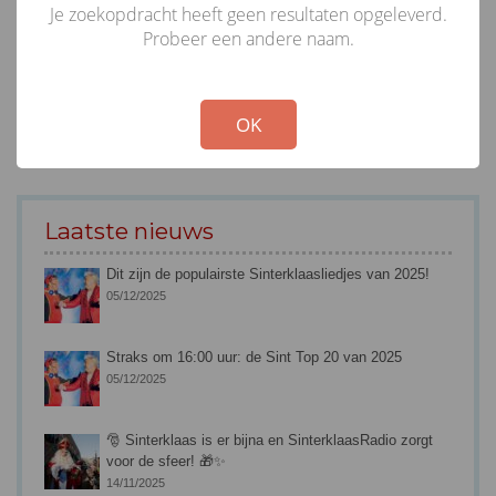
Je zoekopdracht heeft geen resultaten opgeleverd.
Probeer een andere naam.
!
Not valid!
OK
Laatste nieuws
Dit zijn de populairste Sinterklaasliedjes van 2025!
05/12/2025
Straks om 16:00 uur: de Sint Top 20 van 2025
05/12/2025
🎅 Sinterklaas is er bijna en SinterklaasRadio zorgt
voor de sfeer! 🎁✨
14/11/2025