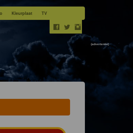
eo
Kleurplaat
TV
(advertentie)