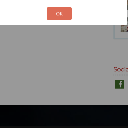
!
Not valid!
OK
Soci