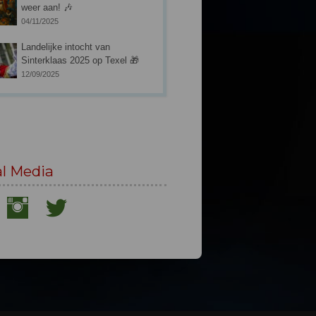
weer aan! 🎶
04/11/2025
Landelijke intocht van
Sinterklaas 2025 op Texel 🎁
12/09/2025
al Media