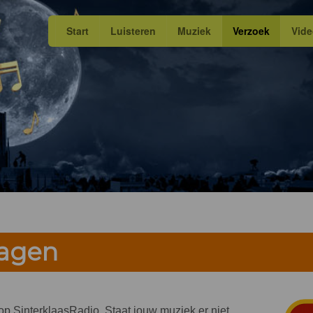
Start
Luisteren
Muziek
Verzoek
Vid
ragen
n op SinterklaasRadio. Staat jouw muziek er niet