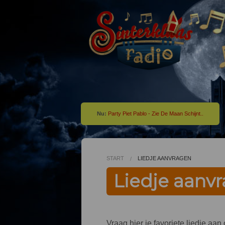
Nu:
Party Piet Pablo - Zie De Maan Schijnt..
START
LIEDJE AANVRAGEN
Liedje aanv
Vraag hier je favoriete liedje aa