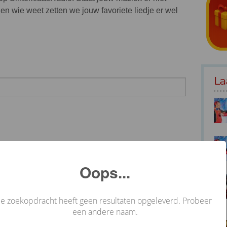
en wie weet zetten we jouw favoriete liedje er wel
La
Oops...
Je zoekopdracht heeft geen resultaten opgeleverd. Probeer
een andere naam.