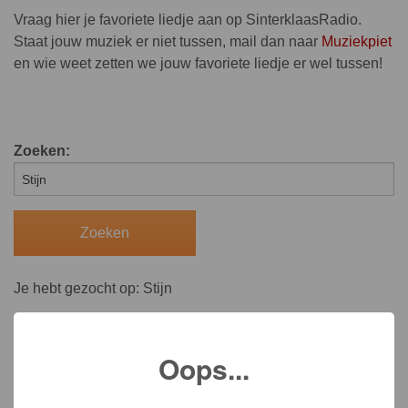
Vraag hier je favoriete liedje aan op SinterklaasRadio.
Staat jouw muziek er niet tussen, mail dan naar
Muziekpiet
en wie weet zetten we jouw favoriete liedje er wel tussen!
Zoeken:
Je hebt gezocht op: Stijn
Oops...