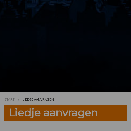
Video
Kleurplaat
TV
START
LIEDJE AANVRAGEN
Liedje aanvragen