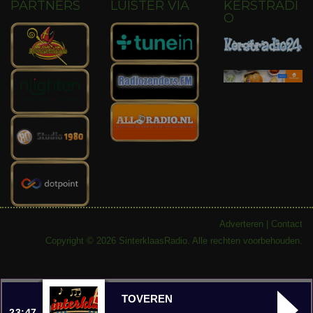
PARTNERS
LUISTER VIA
KERSTRADI
O
Adverteren
|
Contact
Copyright © 2026 SinterklaasRadio. Alle rechten voorbehouden.
TOVEREN
23:47