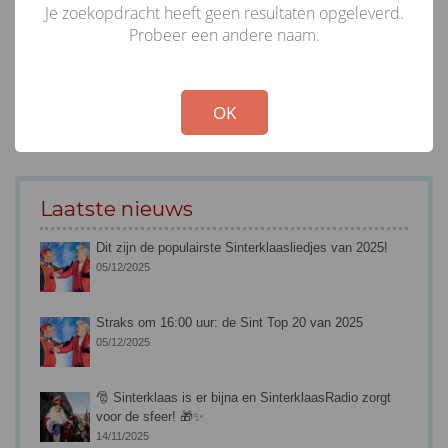
Je zoekopdracht heeft geen resultaten opgeleverd.
Probeer een andere naam.
!
Not valid!
OK
Laatste nieuws
Dit zijn de populairste Sinterklaasliedjes van 2025!
05/12/2025
Straks om 16:00 uur: de Sint Top 20 van 2025
05/12/2025
🎅 Sinterklaas is er bijna en SinterklaasRadio zorgt
voor de sfeer! 🎁✨
14/11/2025