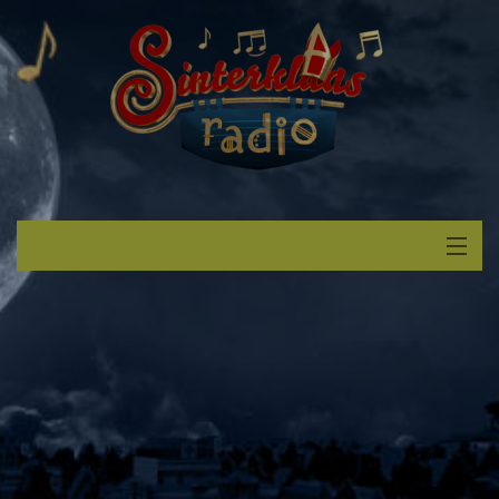
Start
Luisteren
Muziek
Verzoek