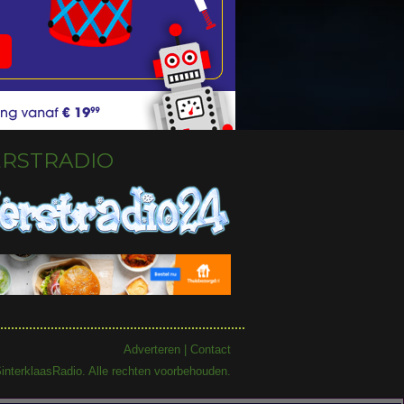
ERSTRADIO
Adverteren
|
Contact
interklaasRadio. Alle rechten voorbehouden.