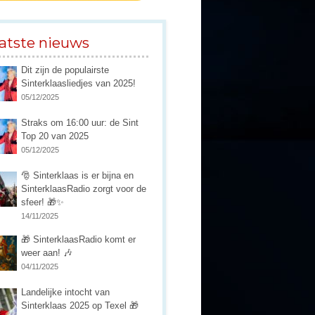
atste nieuws
Dit zijn de populairste
Sinterklaasliedjes van 2025!
05/12/2025
Straks om 16:00 uur: de Sint
Top 20 van 2025
05/12/2025
🎅 Sinterklaas is er bijna en
SinterklaasRadio zorgt voor de
sfeer! 🎁✨
14/11/2025
🎁 SinterklaasRadio komt er
weer aan! 🎶
04/11/2025
Landelijke intocht van
Sinterklaas 2025 op Texel 🎁