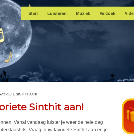
Start
Luisteren
Muziek
Verzoek
Vid
VORIETE SINTHIT AAN!
riete Sinthit aan!
gonnen. Vanaf vandaag luister je weer de hele dag
terklaashits. Vraag jouw favoriete Sinthit aan en je