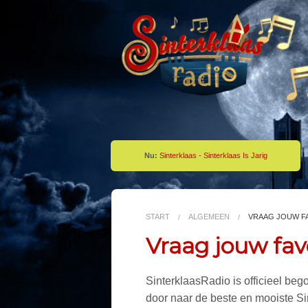
Nu:
Sinterklaas - Sinterklaas Is Jarig
START
ALGEMEEN
VRAAG JOUW FA
Vraag jouw favo
SinterklaasRadio is officieel be
door naar de beste en mooiste Sin