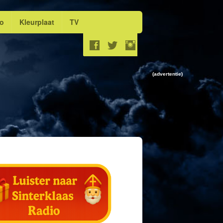
eo
Kleurplaat
TV
(advertentie)