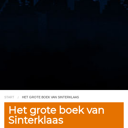
Video
Kleurplaat
TV
START
HET GROTE BOEK VAN SINTERKLAAS
Het grote boek van
Sinterklaas