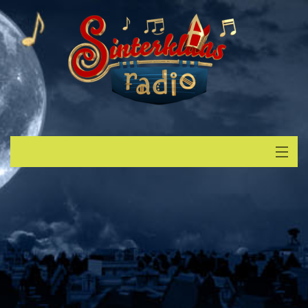
Start
Luisteren
Muziek
Verzoek