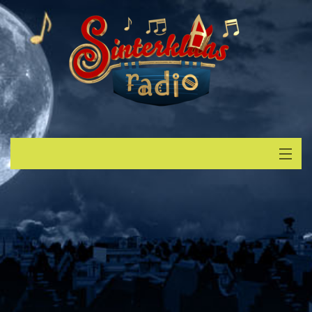
Start
Luisteren
Muziek
Verzoek