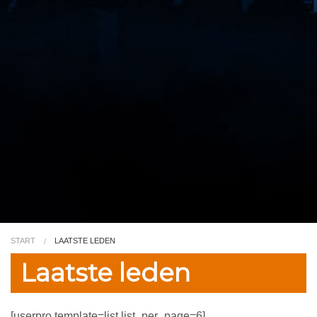
Video
Kleurplaat
TV
START
LAATSTE LEDEN
Laatste leden
[userpro template=list list_per_page=6]