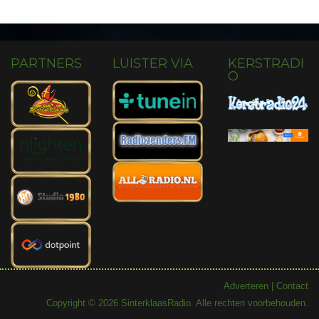
PARTNERS
LUISTER VIA
KERSTRADI
O
Adverteren
|
Contact
Copyright © 2026 SinterklaasRadio. Alle rechten voorbehouden.