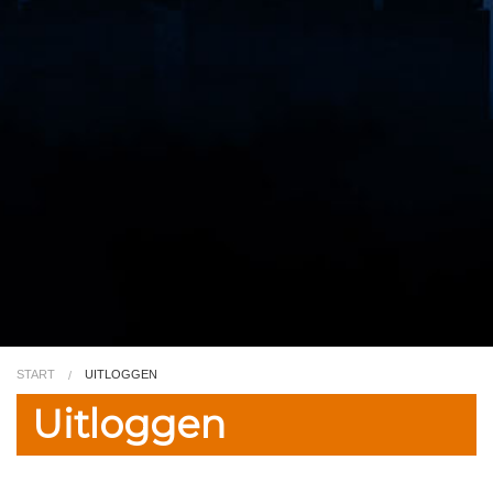
Video
Kleurplaat
TV
START
UITLOGGEN
Uitloggen