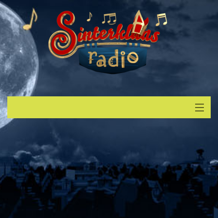
Start
Luisteren
Muziek
Verzoek