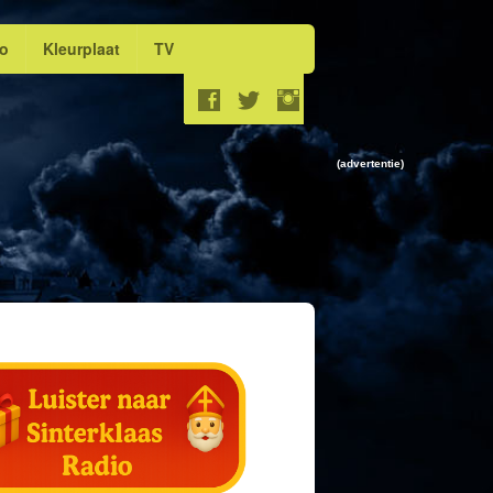
eo
Kleurplaat
TV
(advertentie)