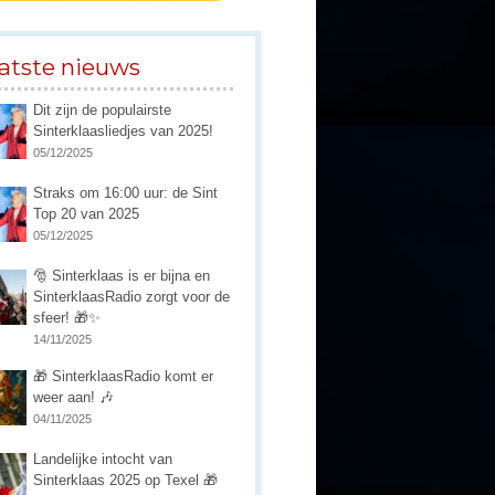
atste nieuws
Dit zijn de populairste
Sinterklaasliedjes van 2025!
05/12/2025
Straks om 16:00 uur: de Sint
Top 20 van 2025
05/12/2025
🎅 Sinterklaas is er bijna en
SinterklaasRadio zorgt voor de
sfeer! 🎁✨
14/11/2025
🎁 SinterklaasRadio komt er
weer aan! 🎶
04/11/2025
Landelijke intocht van
Sinterklaas 2025 op Texel 🎁