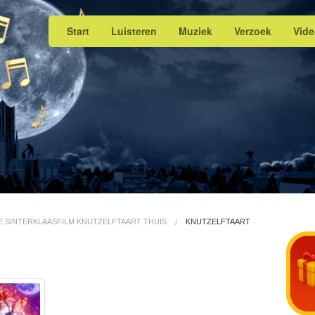
Start
Luisteren
Muziek
Verzoek
Vid
 SINTERKLAASFILM KNUTZELFTAART THUIS
KNUTZELFTAART