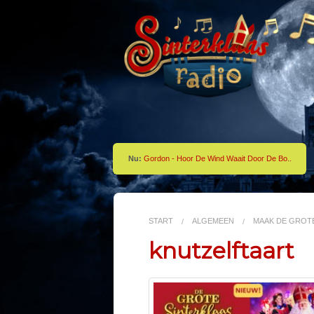
Nu:
Gordon - Hoor De Wind Waait Door De Bo..
START
ALGEMEEN
MAAK DE GROTE
knutzelftaart