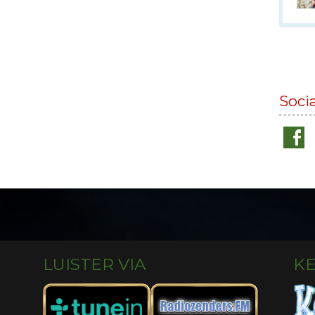
Soci
LUISTER VIA
K