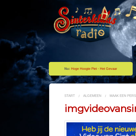
Nu:
Hoge Hoogte Piet - Het Gevaar
START
ALGEMEEN
MAAK EEN PERS
imgvideovansi