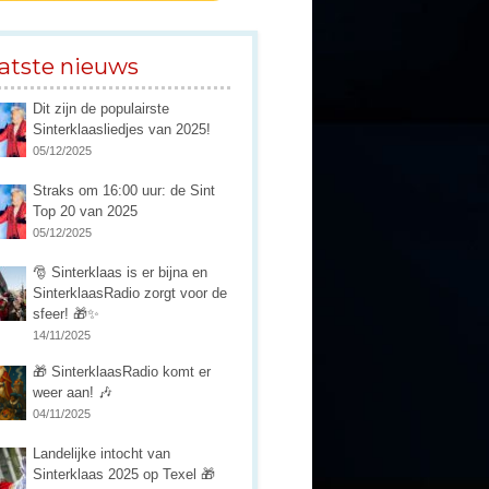
atste nieuws
Dit zijn de populairste
Sinterklaasliedjes van 2025!
05/12/2025
Straks om 16:00 uur: de Sint
Top 20 van 2025
05/12/2025
🎅 Sinterklaas is er bijna en
SinterklaasRadio zorgt voor de
sfeer! 🎁✨
14/11/2025
🎁 SinterklaasRadio komt er
weer aan! 🎶
04/11/2025
Landelijke intocht van
Sinterklaas 2025 op Texel 🎁