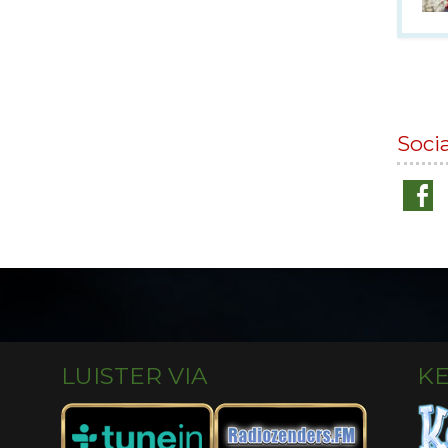
Soci
LUISTER VIA
K