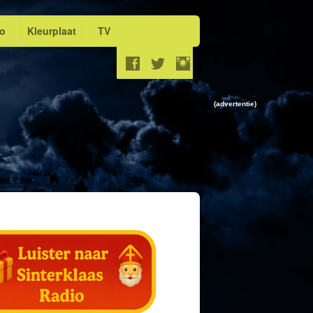
eo
Kleurplaat
TV
(advertentie)