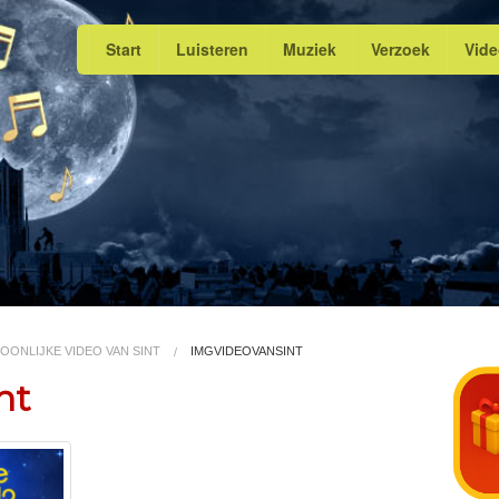
Start
Luisteren
Muziek
Verzoek
Vid
OONLIJKE VIDEO VAN SINT
IMGVIDEOVANSINT
nt