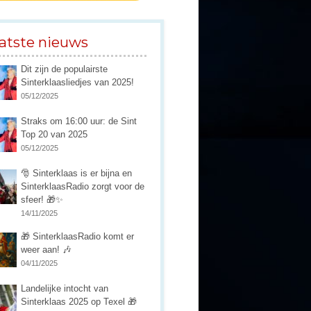
atste nieuws
Dit zijn de populairste
Sinterklaasliedjes van 2025!
05/12/2025
Straks om 16:00 uur: de Sint
Top 20 van 2025
05/12/2025
🎅 Sinterklaas is er bijna en
SinterklaasRadio zorgt voor de
sfeer! 🎁✨
14/11/2025
🎁 SinterklaasRadio komt er
weer aan! 🎶
04/11/2025
Landelijke intocht van
Sinterklaas 2025 op Texel 🎁