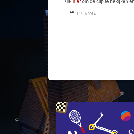
Klik
hier
om de clip te bekijken e
11/11/2014