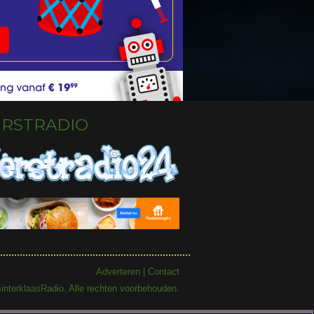
ERSTRADIO
Adverteren
|
Contact
interklaasRadio. Alle rechten voorbehouden.