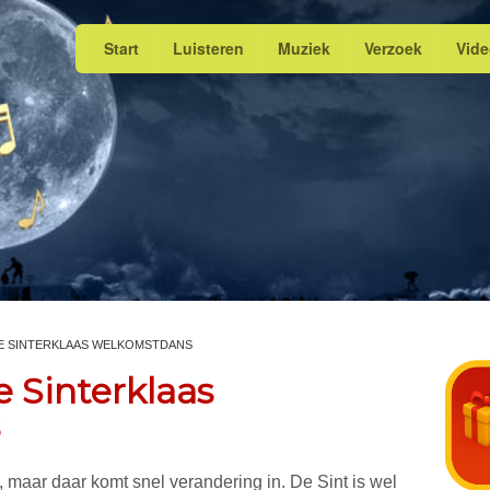
Start
Luisteren
Muziek
Verzoek
Vid
DE SINTERKLAAS WELKOMSTDANS
e Sinterklaas
d, maar daar komt snel verandering in. De Sint is wel