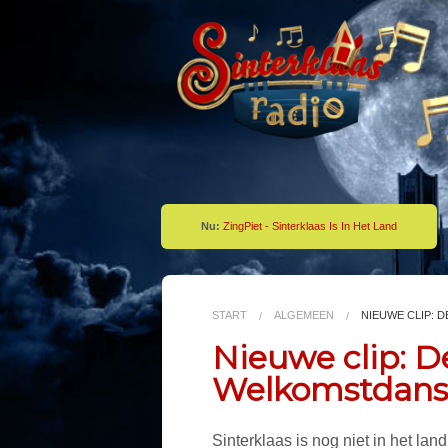
Nu:
ZingPiet - Sinterklaas Is In Het Land
START
ALGEMEEN
NIEUWE CLIP: 
Nieuwe clip: D
Welkomstdans
Sinterklaas is nog niet in het lan