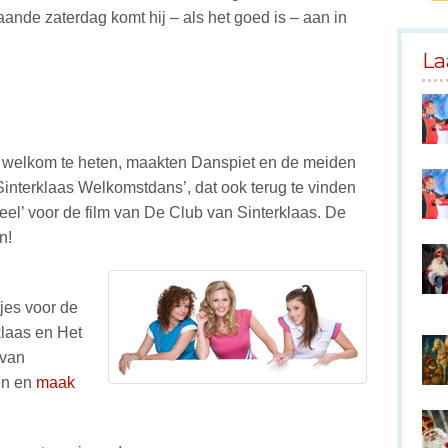
aande zaterdag komt hij – als het goed is – aan in
La
 welkom te heten, maakten Danspiet en de meiden
Sinterklaas Welkomstdans’, dat ook terug te vinden
teel’ voor de film van De Club van Sinterklaas. De
n!
jes voor de
klaas en Het
 van
en en
maak