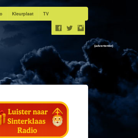
eo
Kleurplaat
TV
(advertentie)