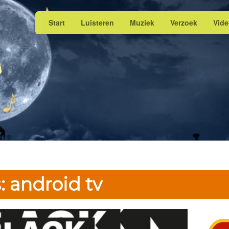
Start
Luisteren
Muziek
Verzoek
Vid
: android tv