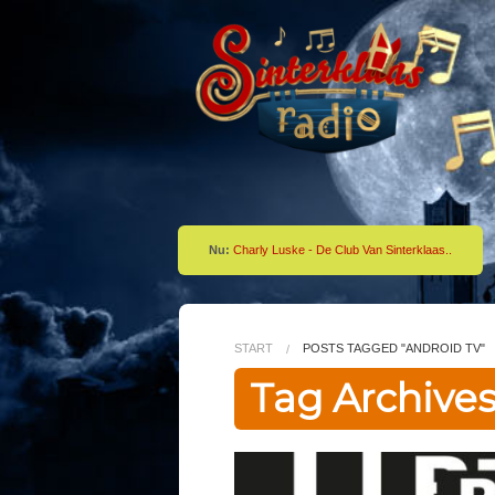
Nu:
Charly Luske - De Club Van Sinterklaas..
START
POSTS TAGGED "ANDROID TV"
Tag Archives