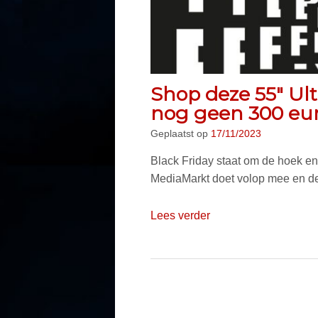
Shop deze 55″ Ul
nog geen 300 eu
Geplaatst op
17/11/2023
Black Friday staat om de hoek en 
MediaMarkt doet volop mee en de
Lees verder