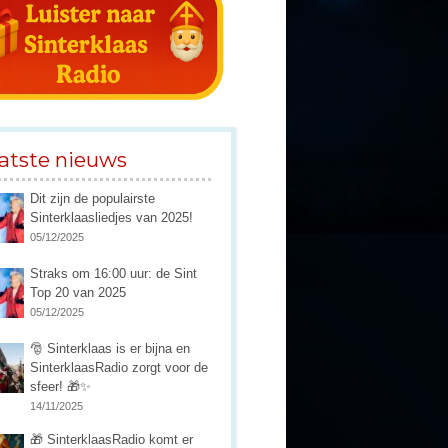
atste nieuws
Dit zijn de populairste
Sinterklaasliedjes van 2025!
05/12/2025
Straks om 16:00 uur: de Sint
Top 20 van 2025
05/12/2025
🎅 Sinterklaas is er bijna en
SinterklaasRadio zorgt voor de
sfeer! 🎁✨
14/11/2025
🎁 SinterklaasRadio komt er