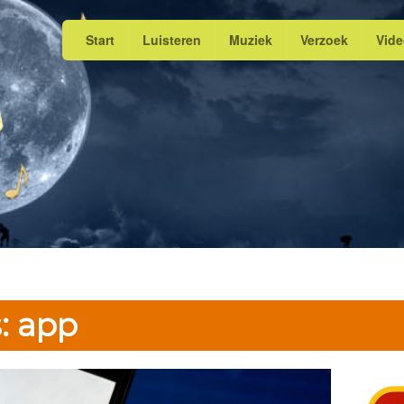
Start
Luisteren
Muziek
Verzoek
Vid
: app