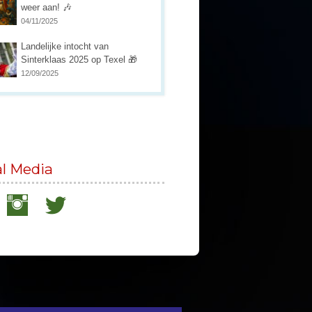
weer aan! 🎶
04/11/2025
Landelijke intocht van
Sinterklaas 2025 op Texel 🎁
12/09/2025
al Media