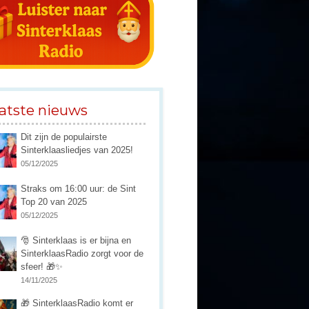
atste nieuws
Dit zijn de populairste
Sinterklaasliedjes van 2025!
05/12/2025
Straks om 16:00 uur: de Sint
Top 20 van 2025
05/12/2025
🎅 Sinterklaas is er bijna en
SinterklaasRadio zorgt voor de
sfeer! 🎁✨
14/11/2025
🎁 SinterklaasRadio komt er