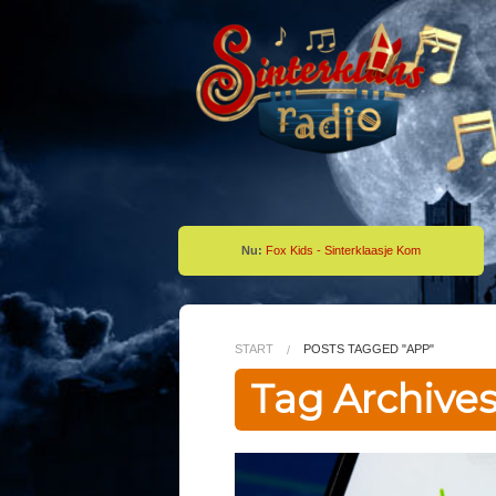
Nu:
Fox Kids - Sinterklaasje Kom
START
POSTS TAGGED "APP"
Tag Archives