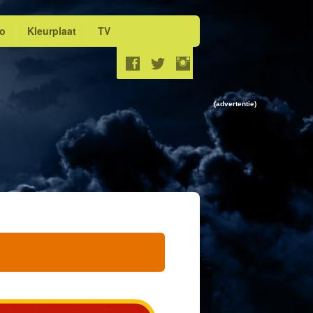
eo
Kleurplaat
TV
(advertentie)