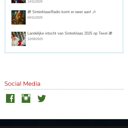
14/11/2025
🎁 SinterklaasRadio komt er weer aan! 🎶
04/11/2025
Landelijke intocht van Sinterklaas 2025 op Texel 🎁
12/09/2025
Social Media