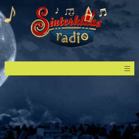
Start
Luisteren
Muziek
Verzoek