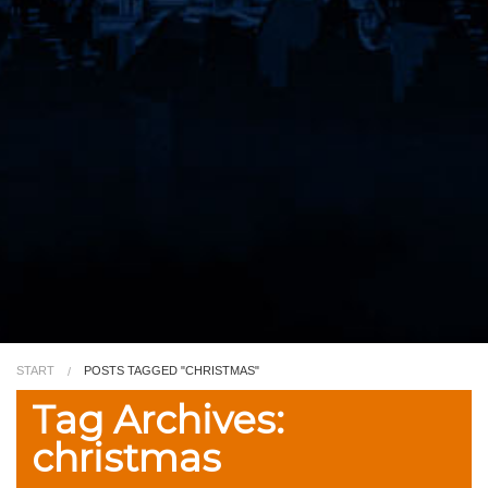
Video
Kleurplaat
TV
START
POSTS TAGGED "CHRISTMAS"
Tag Archives:
christmas