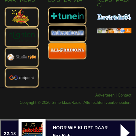
PARTNERS
LUISTER VIA
KERSTRADI
O
Adverteren
|
Contact
Copyright © 2026 SinterklaasRadio. Alle rechten voorbehouden.
HOOR WIE KLOPT DAAR
22:18
Fox Kids