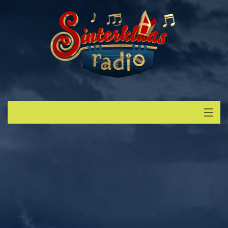
Start
Luisteren
Muziek
Verzoek