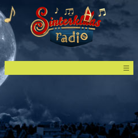
Start
Luisteren
Muziek
Verzoek