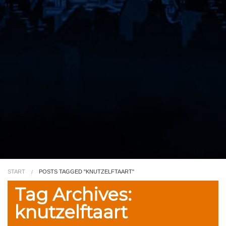
Video
Kleurplaat
TV
START
POSTS TAGGED "KNUTZELFTAART"
Tag Archives:
knutzelftaart