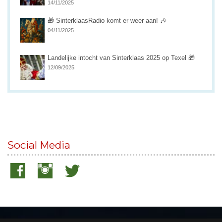
14/11/2025
🎁 SinterklaasRadio komt er weer aan! 🎶
04/11/2025
Landelijke intocht van Sinterklaas 2025 op Texel 🎁
12/09/2025
Social Media