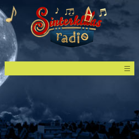
Start
Luisteren
Muziek
Verzoek