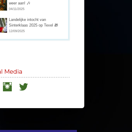
weer aan! 🎶
04/11/2025
Landelijke intocht van
Sinterklaas 2025 op Texel 🎁
12/09/2025
al Media