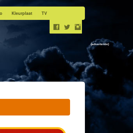
eo
Kleurplaat
TV
(advertentie)