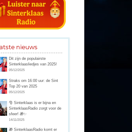
atste nieuws
Dit zijn de populairste
Sinterklaasliedjes van 2025!
05/12/2025
Straks om 16:00 uur: de Sint
Top 20 van 2025
05/12/2025
🎅 Sinterklaas is er bijna en
SinterklaasRadio zorgt voor de
sfeer! 🎁✨
14/11/2025
🎁 SinterklaasRadio komt er