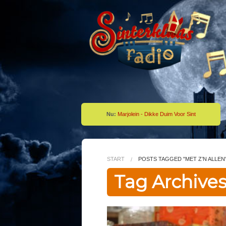
Nu:
Marjolein - Dikke Duim Voor Sint
START
POSTS TAGGED "MET Z’N ALLEN
Tag Archives