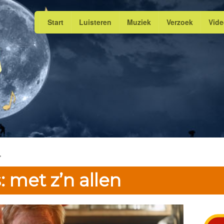
Start
Luisteren
Muziek
Verzoek
Vid
"
: met z’n allen