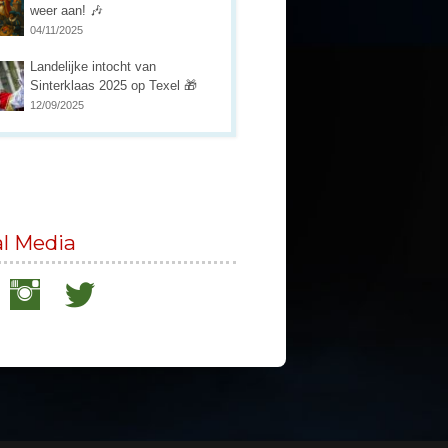
weer aan! 🎶
04/11/2025
Landelijke intocht van
Sinterklaas 2025 op Texel 🎁
12/09/2025
al Media