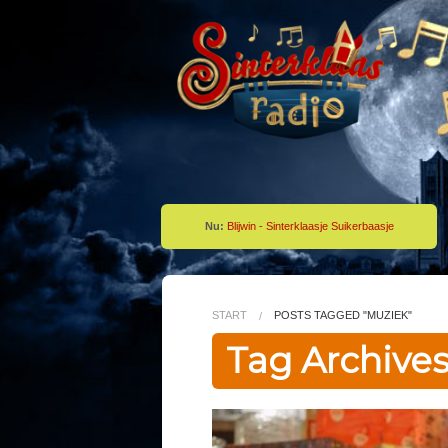
Nu:
Blijwin - Sinterklaasje Suikerbaasje
START
POSTS TAGGED "MUZIEK"
Tag Archive