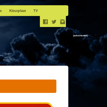
eo
Kleurplaat
TV
(advertentie)