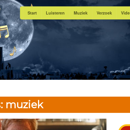
Start
Luisteren
Muziek
Verzoek
Vid
s: muziek