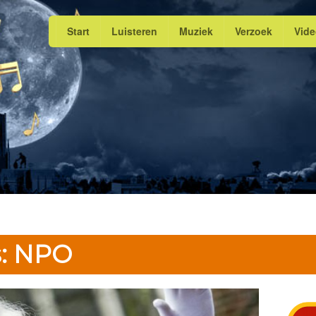
Start
Luisteren
Muziek
Verzoek
Vid
s: NPO