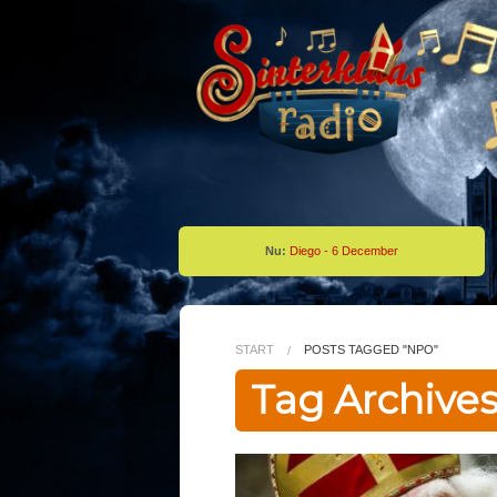
Nu:
Diego - 6 December
START
POSTS TAGGED "NPO"
Tag Archive