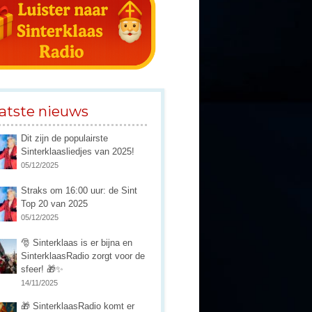
atste nieuws
Dit zijn de populairste
Sinterklaasliedjes van 2025!
05/12/2025
Straks om 16:00 uur: de Sint
Top 20 van 2025
05/12/2025
🎅 Sinterklaas is er bijna en
SinterklaasRadio zorgt voor de
sfeer! 🎁✨
14/11/2025
🎁 SinterklaasRadio komt er