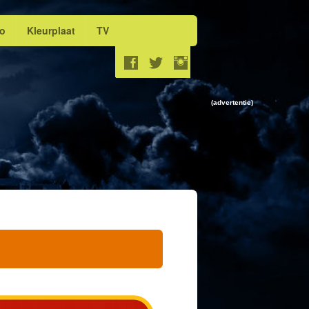
eo
Kleurplaat
TV
(advertentie)