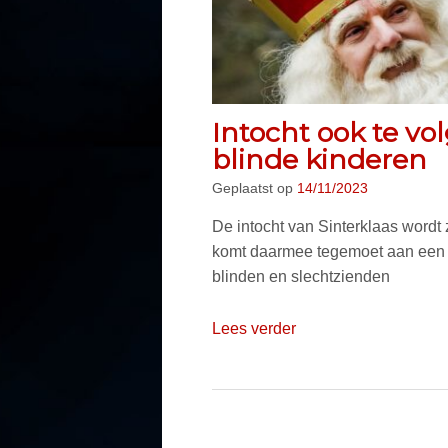
Intocht ook te vo
blinde kinderen
Geplaatst op
14/11/2023
De intocht van Sinterklaas wordt
komt daarmee tegemoet aan een 
blinden en slechtzienden
Lees verder