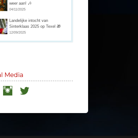
weer aan! 🎶
04/11/2025
Landelijke intocht van
Sinterklaas 2025 op Texel 🎁
12/09/2025
al Media