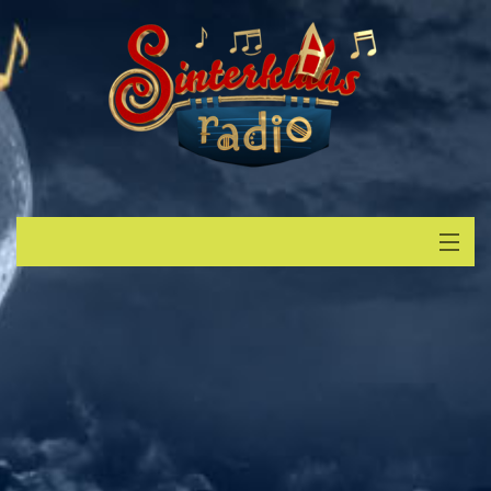
Start
Luisteren
Muziek
Verzoek