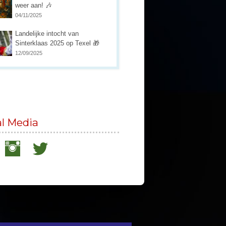
weer aan! 🎶
04/11/2025
Landelijke intocht van
Sinterklaas 2025 op Texel 🎁
12/09/2025
al Media