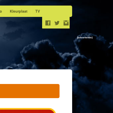
eo
Kleurplaat
TV
(advertentie)