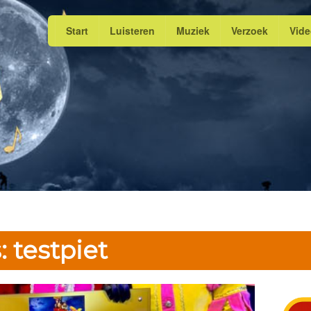
Start
Luisteren
Muziek
Verzoek
Vid
: testpiet