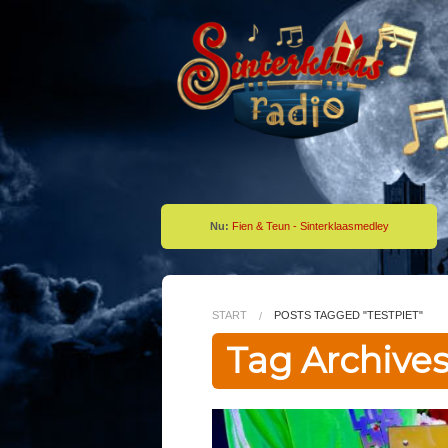
Nu:
Fien & Teun - Sinterklaasmedley
START
POSTS TAGGED "TESTPIET"
Tag Archives