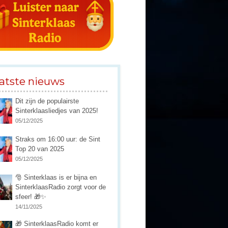
atste nieuws
Dit zijn de populairste
Sinterklaasliedjes van 2025!
05/12/2025
Straks om 16:00 uur: de Sint
Top 20 van 2025
05/12/2025
🎅 Sinterklaas is er bijna en
SinterklaasRadio zorgt voor de
sfeer! 🎁✨
14/11/2025
🎁 SinterklaasRadio komt er