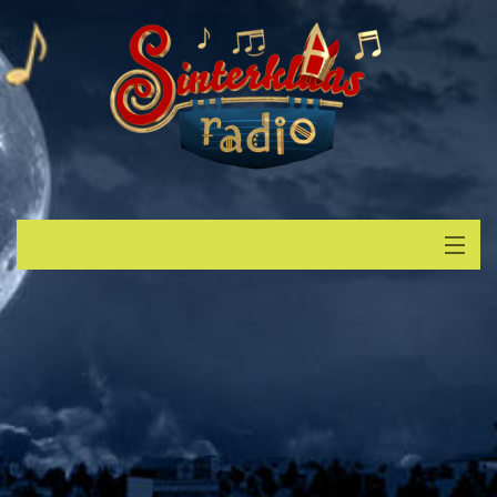
Start
Luisteren
Muziek
Verzoek