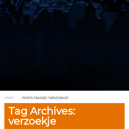
Video
Kleurplaat
TV
START
POSTS TAGGED "VERZOEKJE"
Tag Archives:
verzoekje