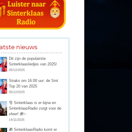
atste nieuws
Dit zijn de populairste
Sinterklaasliedjes van 2025!
05/12/2025
Straks om 16:00 uur: de Sint
Top 20 van 2025
05/12/2025
🎅 Sinterklaas is er bijna en
SinterklaasRadio zorgt voor de
sfeer! 🎁✨
14/11/2025
🎁 SinterklaasRadio komt er