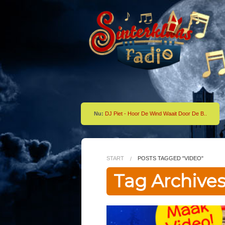
Nu:
DJ Piet - Hoor De Wind Waait Door De B..
START
POSTS TAGGED "VIDEO"
Tag Archives