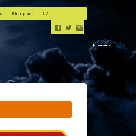
eo
Kleurplaat
TV
(advertentie)