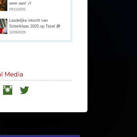
weer aan! 🎶
04/11/2025
Landelijke intocht van
Sinterklaas 2025 op Texel 🎁
12/09/2025
al Media