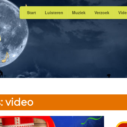
Start
Luisteren
Muziek
Verzoek
Vid
: video