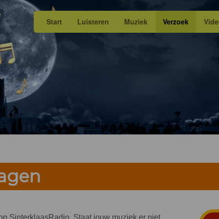
Start
Luisteren
Muziek
Verzoek
Vid
ragen
n op SinterklaasRadio. Staat jouw muziek er niet