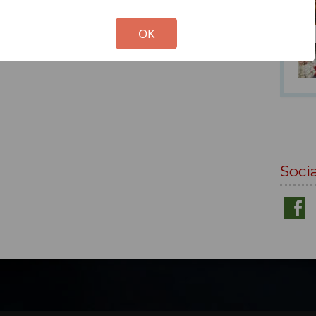
!
Not valid!
OK
Soci