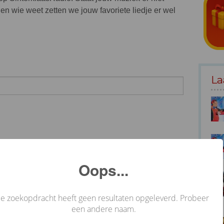
en wie weet zetten we jouw favoriete liedje er wel
La
Oops...
Je zoekopdracht heeft geen resultaten opgeleverd. Probeer
een andere naam.