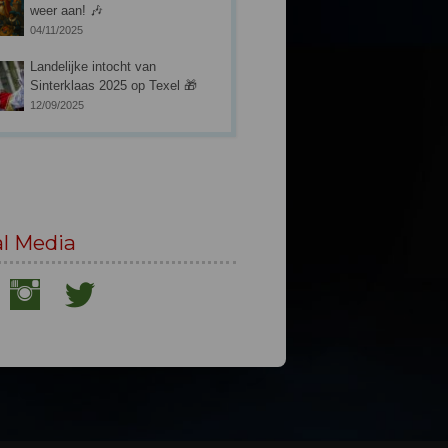
weer aan! 🎶
04/11/2025
Landelijke intocht van
Sinterklaas 2025 op Texel 🎁
12/09/2025
al Media