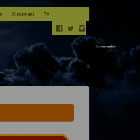
eo
Kleurplaat
TV
(advertentie)