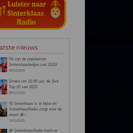
atste nieuws
Dit zijn de populairste
Sinterklaasliedjes van 2025!
05/12/2025
Straks om 16:00 uur: de Sint
Top 20 van 2025
05/12/2025
🎅 Sinterklaas is er bijna en
SinterklaasRadio zorgt voor de
sfeer! 🎁✨
14/11/2025
🎁 SinterklaasRadio komt er