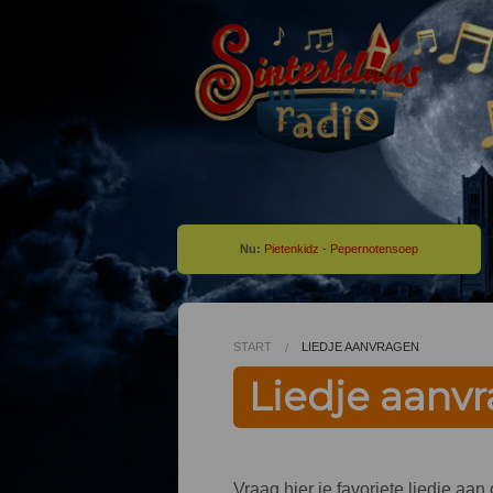
Nu:
Pietenkidz - Pepernotensoep
START
LIEDJE AANVRAGEN
Liedje aanv
Vraag hier je favoriete liedje aa