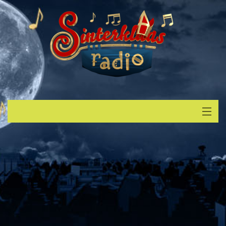
Start
Luisteren
Muziek
Verzoek