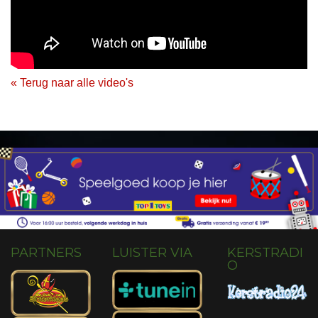
« Terug naar alle video's
PARTNERS
LUISTER VIA
KERSTRADI
O