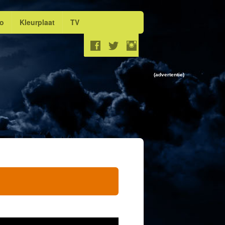
eo
Kleurplaat
TV
(advertentie)