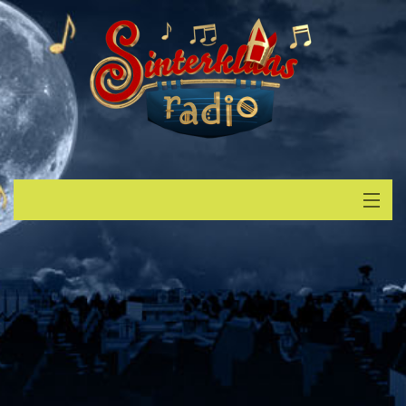
Start
Luisteren
Muziek
Verzoek