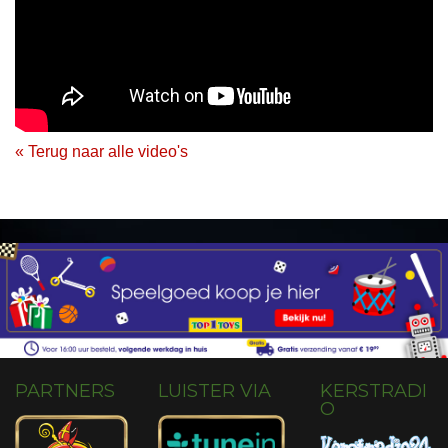
« Terug naar alle video's
PARTNERS
LUISTER VIA
KERSTRADI
O