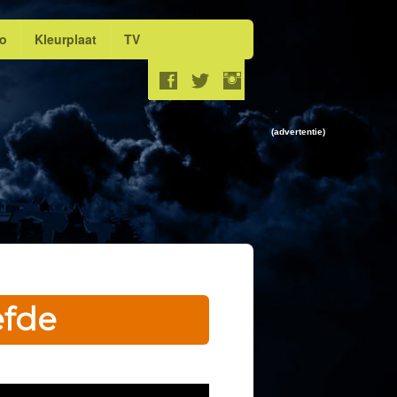
eo
Kleurplaat
TV
(advertentie)
efde