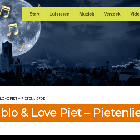
Start
Luisteren
Muziek
Verzoek
Vid
 LOVE PIET – PIETENLIEFDE
blo & Love Piet – Pietenli