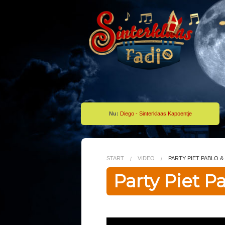
Nu:
Diego - Sinterklaas Kapoentje
START
VIDEO
PARTY PIET PABLO &
Party Piet Pa