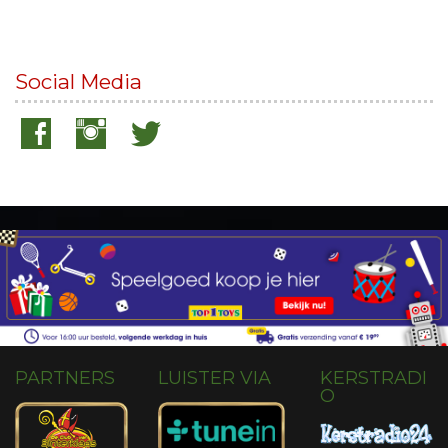
Social Media
PARTNERS
LUISTER VIA
KERSTRADI
O