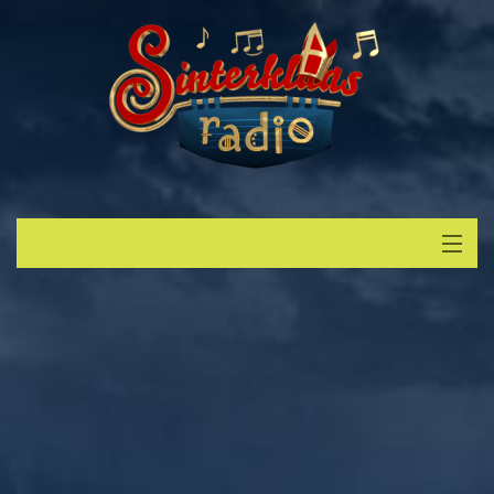
Start
Luisteren
Muziek
Verzoek