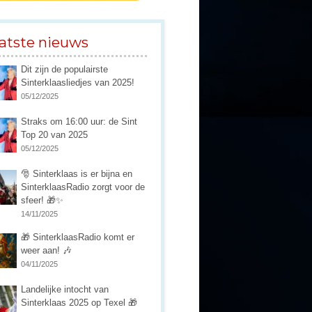
atste nieuws
Dit zijn de populairste
Sinterklaasliedjes van 2025!
05/12/2025
Straks om 16:00 uur: de Sint
Top 20 van 2025
05/12/2025
🎅 Sinterklaas is er bijna en
SinterklaasRadio zorgt voor de
sfeer! 🎁✨
14/11/2025
🎁 SinterklaasRadio komt er
weer aan! 🎶
04/11/2025
Landelijke intocht van
Sinterklaas 2025 op Texel 🎁