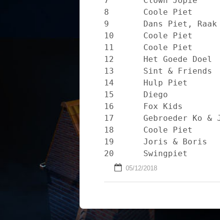
7	Clown Jopie			Sinterklaas yoi, yoi, yo

8	Coole Piet			Paniek in de confettifabriek

9	Dans Piet, Raak			de sinterklaas welkomstdans

10	Coole Piet			Sinterklaasje kom maar binnen

11	Coole Piet			De streken van Tante Toets

12	Het Goede Doel			Sinterklaas wie kent hem niet

13	Sint & Friends 			Voor de Sint

14	Hulp Piet			Schoentje zetten

15	Diego				Welkom Sinterklaas

16	Fox Kids			De Stoute Jongen

17	Gebroeder Ko & Joris & Boris	Sinterklaas In Een Raket

18	Coole Piet			Daar wordt aan de deur geklopt

19	Joris & Boris			Tsjeempie Hee

05/12/2018