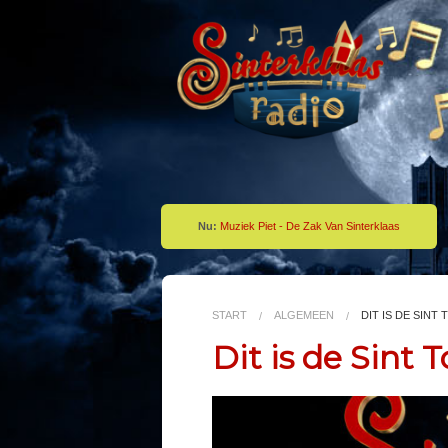
Nu:
Muziek Piet - De Zak Van Sinterklaas
START
ALGEMEEN
DIT IS DE SINT 
Dit is de Sint 