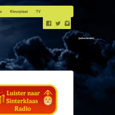
eo
Kleurplaat
TV
(advertentie)