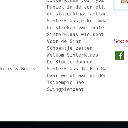
Soci
20	Swingpiet			Swingpietbeat