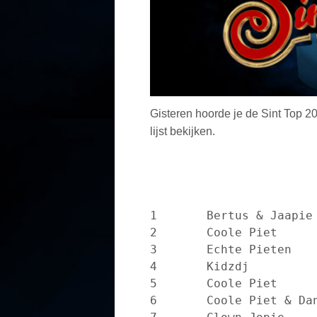
Gisteren hoorde je de Sint Top 2
lijst bekijken.
1	Bertus & Jaapie			Magisch Feest Voor Sinterklaas

2	Coole Piet			Spring Op En Neer

3	Echte Pieten 			Op En Neer

4	Kidzdj				Sinterklaas, wij houden van u

5	Coole Piet			De brieven van Jacob

6	Coole Piet & Dans Piet		Magie van de Sint
