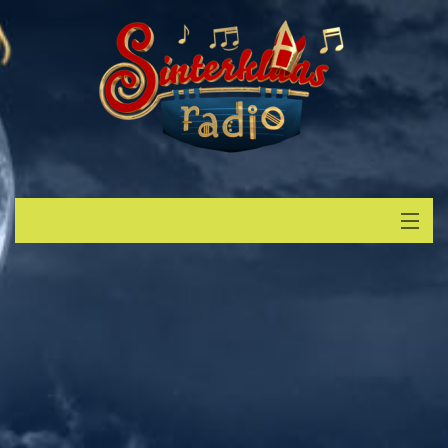
Start
Luisteren
Muziek
Verzoek