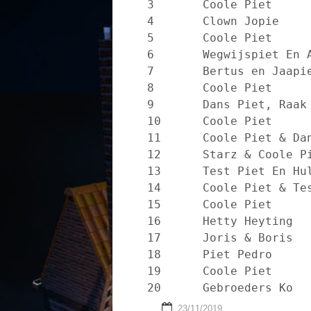
3	Coole Piet	Paniek in de confettifabriek

4	Clown Jopie	Sinterklaas yoi, yoi, yo

5	Coole Piet	Sinterklaasje kom maar binnen

6	Wegwijspiet En Aart Staartjes	Wegwijs heeft een idee

7	Bertus en Jaapie	Feest, Feest, Feest!

8	Coole Piet	De brieven van Jacob

9	Dans Piet, Raak	de Sinterklaas Welkomstdans

10	Coole Piet	De Speelgoeddief

11	Coole Piet & Dans Piet	Chocola

12	Starz & Coole Piet Diego	Boom Boom

13	Test Piet En Hulp Piet	Ik Sta Altijd Voor Je Klaar

14	Coole Piet & Test Piet	Pieten voor altijd

15	Coole Piet	1 Sinterklaas

16	Hetty Heyting	Blijf Nog Even

17	Joris & Boris	Lang, Kort, Dik Of Dun

18	Piet Pedro	Pietenmagie

19	Coole Piet	We Zingen En We Springen

23/11/2019