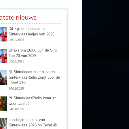
atste nieuws
Dit zijn de populairste
Sinterklaasliedjes van 2025!
05/12/2025
Straks om 16:00 uur: de Sint
Top 20 van 2025
05/12/2025
🎅 Sinterklaas is er bijna en
SinterklaasRadio zorgt voor de
sfeer! 🎁✨
14/11/2025
🎁 SinterklaasRadio komt er
weer aan! 🎶
04/11/2025
Landelijke intocht van
Sinterklaas 2025 op Texel 🎁