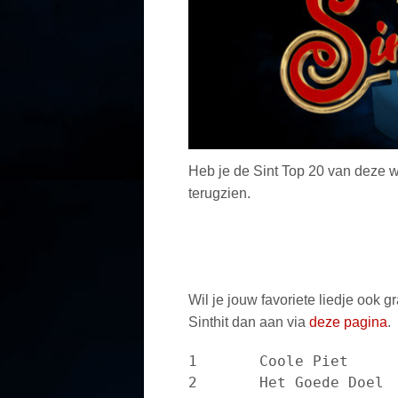
Heb je de Sint Top 20 van deze w
terugzien.
Wil je jouw favoriete liedje ook 
Sinthit dan aan via
deze pagina
.
1	Coole Piet	Spring Op En Neer

2	Het Goede Doel	Sinterklaas wie kent hem niet
