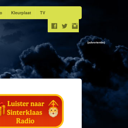
eo
Kleurplaat
TV
(advertentie)