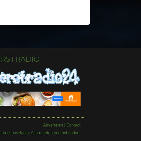
ERSTRADIO
Adverteren
|
Contact
interklaasRadio. Alle rechten voorbehouden.