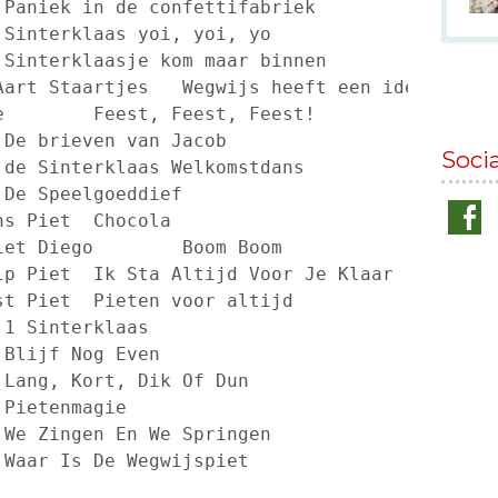
Soci
20	Gebroeders Ko	Waar Is De Wegwijspiet