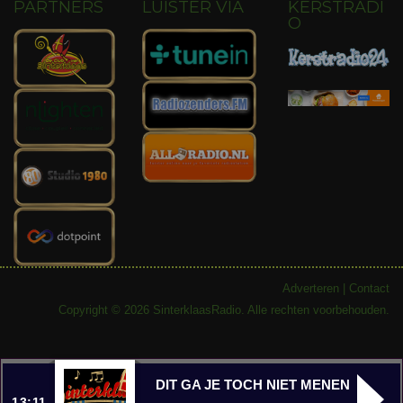
PARTNERS
LUISTER VIA
KERSTRADI
O
Adverteren
|
Contact
Copyright © 2026 SinterklaasRadio. Alle rechten voorbehouden.
DIT GA JE TOCH NIET MENEN
13:11