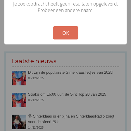
Je zoekopdracht heeft geen resultaten opgeleverd.
Probeer een andere naam.
!
Not valid!
OK
Laatste nieuws
Dit zijn de populairste Sinterklaasliedjes van 2025!
05/12/2025
Straks om 16:00 uur: de Sint Top 20 van 2025
05/12/2025
🎅 Sinterklaas is er bijna en SinterklaasRadio zorgt
voor de sfeer! 🎁✨
14/11/2025