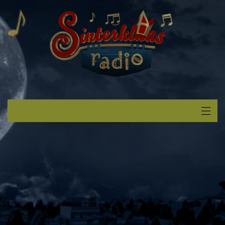
Start
Luisteren
Muziek
Verzoek