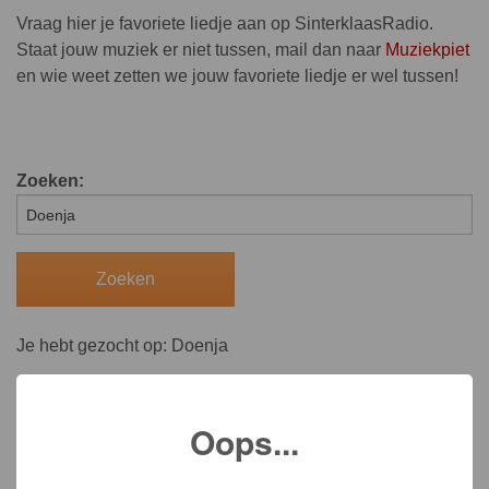
Vraag hier je favoriete liedje aan op SinterklaasRadio.
Staat jouw muziek er niet tussen, mail dan naar
Muziekpiet
en wie weet zetten we jouw favoriete liedje er wel tussen!
Zoeken:
Je hebt gezocht op: Doenja
Oops...