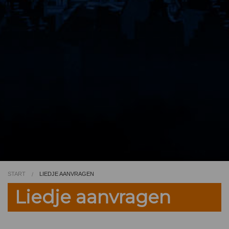
Video
Kleurplaat
TV
START
LIEDJE AANVRAGEN
Liedje aanvragen