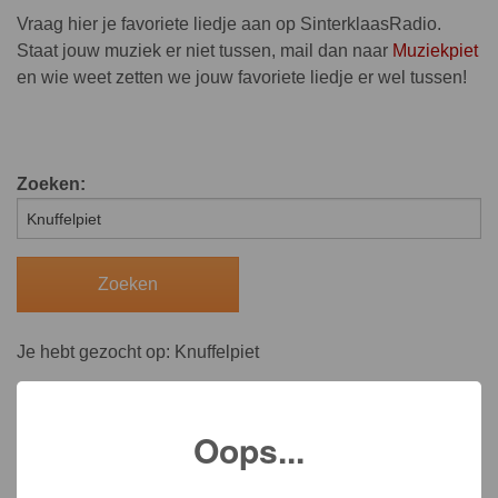
Vraag hier je favoriete liedje aan op SinterklaasRadio.
Staat jouw muziek er niet tussen, mail dan naar
Muziekpiet
en wie weet zetten we jouw favoriete liedje er wel tussen!
Zoeken:
Je hebt gezocht op: Knuffelpiet
Oops...