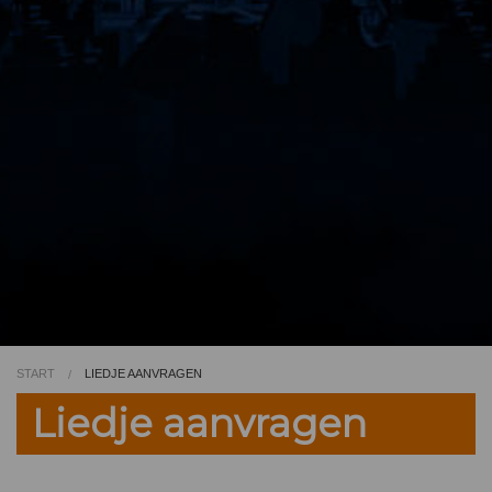
Video
Kleurplaat
TV
START
LIEDJE AANVRAGEN
Liedje aanvragen