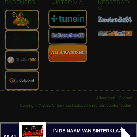
PARTNERS
LUISTER VIA
KERSTRADI
O
Adverteren
|
Contact
Copyright © 2026 SinterklaasRadio. Alle rechten voorbehouden.
IN DE NAAM VAN SINTERKLAAS
08:44