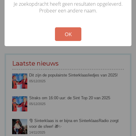
Je zoekopdracht heeft geen resultaten opgeleverd.
Probeer een andere naam.
!
Not valid!
OK
Laatste nieuws
Dit zijn de populairste Sinterklaasliedjes van 2025!
05/12/2025
Straks om 16:00 uur: de Sint Top 20 van 2025
05/12/2025
🎅 Sinterklaas is er bijna en SinterklaasRadio zorgt
voor de sfeer! 🎁✨
14/11/2025