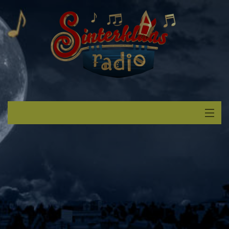
Start
Luisteren
Muziek
Verzoek