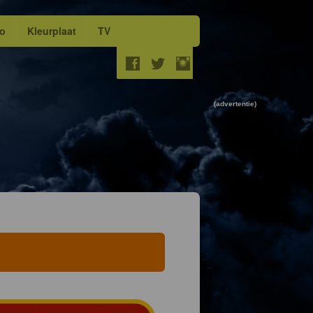
eo
Kleurplaat
TV
(advertentie)