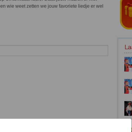
en wie weet zetten we jouw favoriete liedje er wel
La