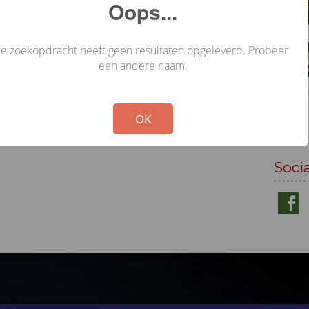
Oops...
Je zoekopdracht heeft geen resultaten opgeleverd. Probeer
een andere naam.
!
Not valid!
OK
Soci