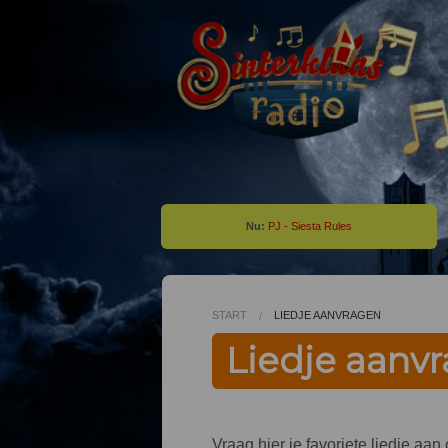
Nu:
PJ - Siesta Rules
START
LIEDJE AANVRAGEN
Liedje aanv
Vraag hier je favoriete liedje aa