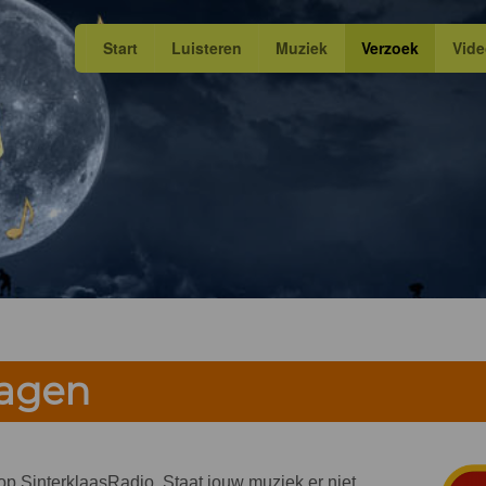
Start
Luisteren
Muziek
Verzoek
Vid
ragen
n op SinterklaasRadio. Staat jouw muziek er niet