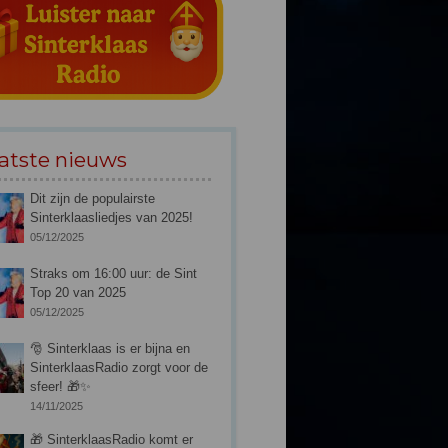
atste nieuws
Dit zijn de populairste
Sinterklaasliedjes van 2025!
05/12/2025
Straks om 16:00 uur: de Sint
Top 20 van 2025
05/12/2025
🎅 Sinterklaas is er bijna en
SinterklaasRadio zorgt voor de
sfeer! 🎁✨
14/11/2025
🎁 SinterklaasRadio komt er